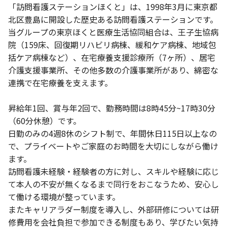
「訪問看護ステーションほくと」は、1998年3月に東京都
北区豊島に開設した歴史ある訪問看護ステーションです。
当グループの東京ほくと医療生活協同組合は、王子生協病
院（159床、回復期リハビリ病棟、緩和ケア病棟、地域包
括ケア病棟など）、在宅療養支援診療所（7ヶ所）、居宅
介護支援事業所、その他多数の介護事業所があり、綿密な
連携で在宅療養を支えます。
昇給年1回、賞与年2回で、勤務時間は8時45分~17時30分
（60分休憩）です。
日勤のみの4週8休のシフト制で、年間休日115日以上なの
で、プライベートやご家庭のお時間を大切にしながら働け
ます。
訪問看護未経験・経験者の方に対し、スキルや経験に応じ
て本人の不安が無くなるまで同行をおこなうため、安心し
て働ける環境が整っています。
またキャリアラダー制度を導入し、外部研修については研
修費用を会社負担で参加できる制度もあり、学びたい気持