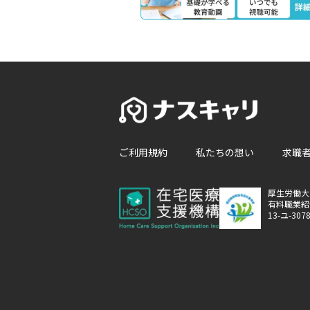
ご利用規約
私たちの想い
求職
厚生労働大
有料職業紹
13-ユ-307