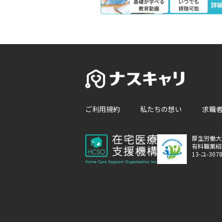
ご利用規約
私たちの想い
求職
厚生労働大
有料職業紹
13-ユ-307