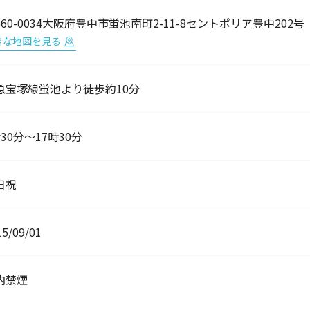
560-0034大阪府豊中市蛍池南町2-11-8セントポリア豊中202号
きな地図を見る
急宝塚線蛍池より徒歩約10分
30分～17時30分
日祝
15/09/01
内禁煙