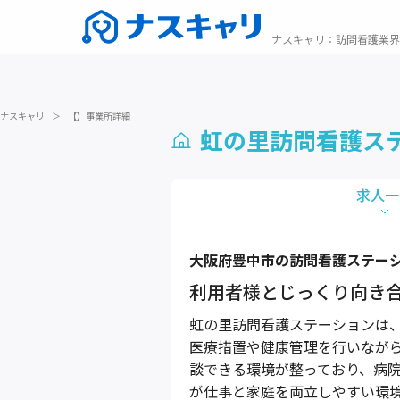
ナスキャリ
：
訪問看護業界
ナスキャリ
＞
【】事業所詳細
虹の里訪問看護ス
求人一
大阪府
豊中市
の訪問看護ステー
利用者様とじっくり向き
虹の里訪問看護ステーションは
医療措置や健康管理を行いなが
談できる環境が整っており、病
が仕事と家庭を両立しやすい環