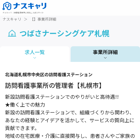
ナスキャリ
：
訪問看護業界に特化した求人サイト
ナスキャリ
＞
【】事業所詳細
つばさナーシングケア札幌
求人一覧
事業所詳細
1 / 1
北海道
札幌市中央区
の訪問看護ステーション
訪問看護事業所の管理者【札幌市】
新設訪問看護ステーションでのやりがいと高待遇!!
★働く上での魅力
新設の訪問看護ステーションで、組織づくりから関わり、
あなたの経験とアイデアを活かして、サービスの質向上に
貢献できます。
地域の在宅医療・介護に直接関与し、患者さんやご家族の