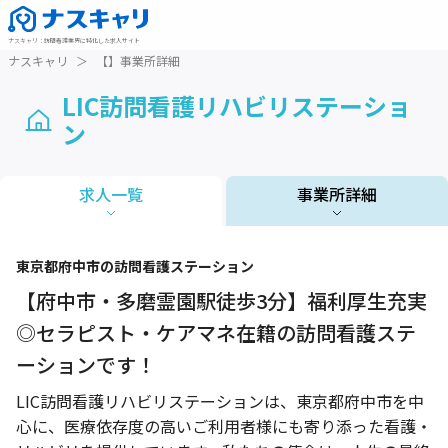
ナスキャリ
：
訪問看護業界に特化した求人サイト
ナスキャリ
＞
【】事業所詳細
LIC訪問看護リハビリステーショ
ン
求人一覧
事業所詳細
1 / 1
東京都
府中市
の訪問看護ステーション
【府中市・多磨霊園駅徒歩3分】福利厚生充実
◎セラピスト・ケアマネ在籍の訪問看護ステ
ーションです！
LIC訪問看護リハビリステーションは、東京都府中市を中
心に、医療依存度の高いご利用者様にも寄り添った看護・