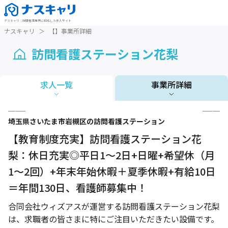
ナスキャリ
：
訪問看護業界に特化した求人サイト
ナスキャリ
＞
【】事業所詳細
訪問看護ステーション花梨
求人一覧
事業所詳細
1 / 3
埼玉県
さいたま市岩槻区
の訪問看護ステーション
【教育制度充実】訪問看護ステーション花
梨：休日充実◎平日1～2日+日曜+希望休（月
1～2回）+年末年始休暇＋夏季休暇+有給10日
＝年間130日、看護師募集中！
合同会社ウィズアスが運営する訪問看護ステーション花梨
は、求職者の皆さまに特にご注目いただきたい設備です。